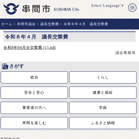
Select Language
▼
ホーム
>
串間市議会
>
議長交際費
> 令和８年４月 議長交際費
令和８年４月 議長交際費
令和8年04月分交際費 (1).pdf
議会事務局
さがす
総合
くらし
安全と安心
健康と福祉
事業者の方へ
市政
串間を楽しむ
ふるさと納税