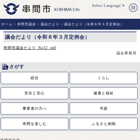
Select Language
▼
ホーム
>
串間市議会
>
議会だより
> 議会だより（令和８年３月定例会）
議会だより（令和８年３月定例会）
串間市議会だより_No52 .pdf
議会事務局
さがす
総合
くらし
安全と安心
健康と福祉
事業者の方へ
市政
串間を楽しむ
ふるさと納税