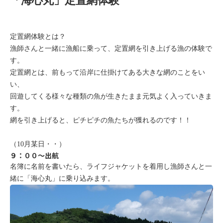
「海心丸」定置網体験
定置網体験とは？
漁師さんと一緒に漁船に乗って、定置網を引き上げる漁の体験で
す。
定置網とは、前もって沿岸に仕掛けてある大きな網のことをい
い、
回遊してくる様々な種類の魚が生きたまま元気よく入っていきま
す。
網を引き上げると、ピチピチの魚たちが獲れるのです！！
（10月某日・・）
９：００～出航
名簿に名前を書いたら、ライフジャケットを着用し漁師さんと一
緒に「海心丸」に乗り込みます。