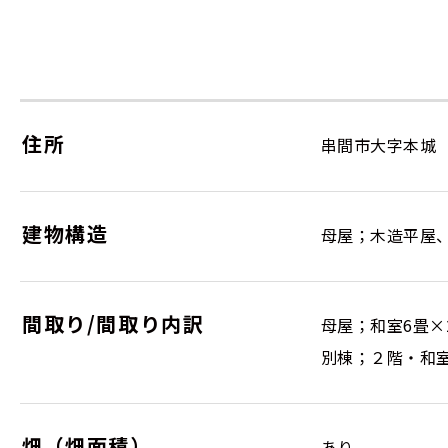
住所
串間市大字本城
建物構造
母屋；木造平屋
間取り/間取り内訳
母屋；和室6畳×
別棟；２階・和室
畑（畑面積）
あり