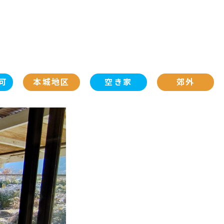
可
本城地区
空き家
郊外