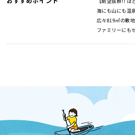
おすすめポイント
【眺望抜群!! 
海にも山にも温
広々819㎡の敷
ファミリーにも