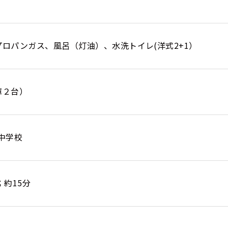
ロパンガス、風呂（灯油）、水洗トイレ(洋式2+1）
庫２台）
中学校
；約15分