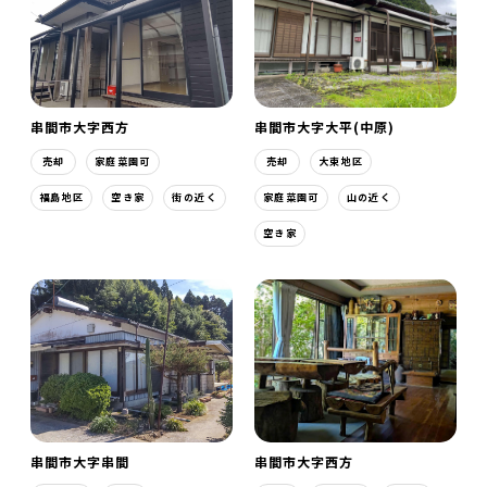
串間市大字西方
串間市大字大平(中原)
売却
家庭菜園可
売却
大束地区
福島地区
空き家
街の近く
家庭菜園可
山の近く
空き家
串間市大字串間
串間市大字西方