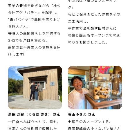
その名は「凪の音ブルーイン
家業の養鶏を継ぎながら『株式
グ」
会社アグリバティ』を起業し、
もとは保育園だった建物をその
“青パパイヤ”で串間を盛り上げ
まま活用し、
る祐人さん。
手作業で酒を醸す田村さんに
等身大の串間暮らしを発信する
移住と醸造所オープンまでの道
SNSでも注目を集める、
のりをお聞きしました。
串間の若手農業人の情熱をお届
けします!
黒田 沙紀（くろだ さき） さん
石山ゆきえ さん
一口食べればうっとり、幸せ。
土曜日のみオープンする、
旦那さんの果樹園で収穫した
自家製酵母の小さなパン屋さん