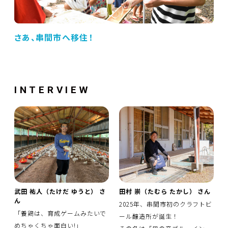
さあ、串間市へ移住！
INTERVIEW
武田 祐人（たけだ ゆうと） さ
田村 崇（たむら たかし） さん
ん
2025年、串間市初のクラフトビ
「養鶏は、育成ゲームみたいで
ール醸造所が誕生！
めちゃくちゃ面白い!」