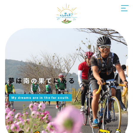
夢は
南の果て
にある
My dreams are in the far south.