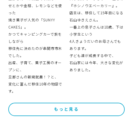
せとかや金柑、レモンなどを使
『ホシノウエベーカリー』。
った
店主は、移住して15年目になる
焼き菓子が人気の「SUNYY
石山ゆきえさん。
CAKES」。
一番上の息子さんは18歳、下は
かつてキャンピングカーで旅を
小学生という
しながら
4人きょうだいのお母さんでも
移住先に決めたのが串間市市木
あります。
でした。
子ども達が成長する中で、
出産、子育て、菓子工房のオー
石山家には今年、大きな変化が
プンに、
ありました。
旦那さんの新規就農！？と、
変化に富んだ移住10年の物語で
す。
もっと見る