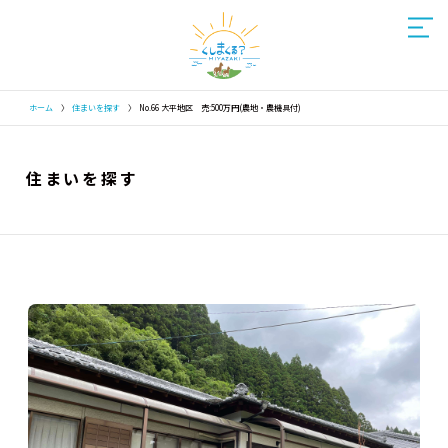
ホーム
〉
住まいを探す
〉
No.66 大平地区 売:500万円(農地・農機具付)
住まいを探す