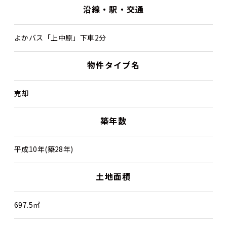
沿線・駅・交通
よかバス「上中原」下車2分
物件タイプ名
売却
築年数
平成10年(築28年)
土地面積
697.5㎡