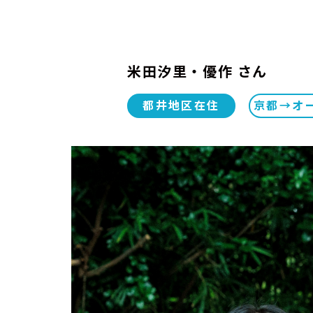
米田汐里・優作 さん
都井地区在住
京都→オ