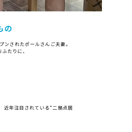
もの
をオープンされたポールさんご夫妻。
おふたりに、
。 近年注目されている“二拠点居