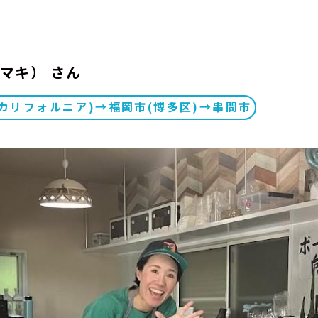
マキ） さん
カリフォルニア)→福岡市(博多区)→串間市