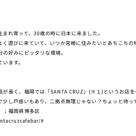
生まれ育って、30歳の時に日本に来ました。
よく遊びに来ていて、いつか宮崎に住みたいとあちこちの
分の好みにピッタリな環境。
ています。
長く、福岡では「SANTA CRUZ」(※１)というお店
で少し戸惑いもあり、二拠点無理じゃない？ちょっと待っ
UZ」；福岡県博多区
ntacruzcafebar/#