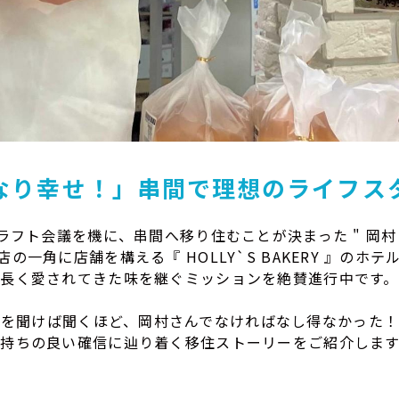
なり幸せ！」串間で理想のライフス
ラフト会議を機に、串間へ移り住むことが決まった " 岡村 治
の一角に店舗を構える『 HOLLY`S BAKERY 』のホ
長く愛されてきた味を継ぐミッションを絶賛進行中です。
話を聞けば聞くほど、岡村さんでなければなし得なかった！
気持ちの良い確信に辿り着く移住ストーリーをご紹介します