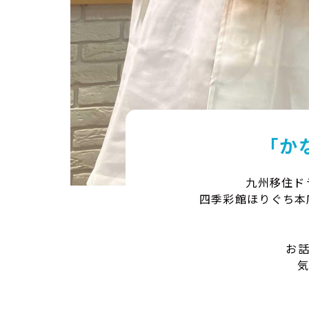
「か
九州移住ド
四季彩館ほりぐち本店
お