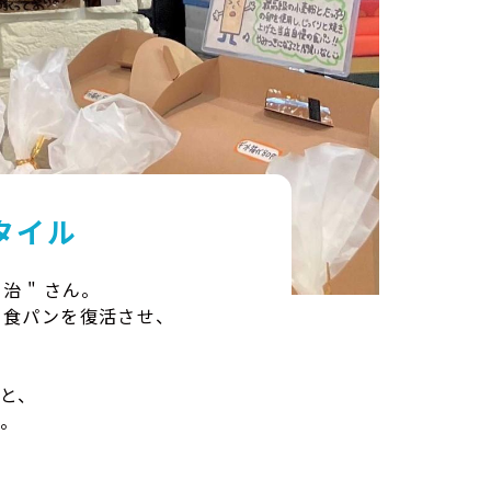
タイル
 " さん。
テル食パンを復活させ、
と、
。