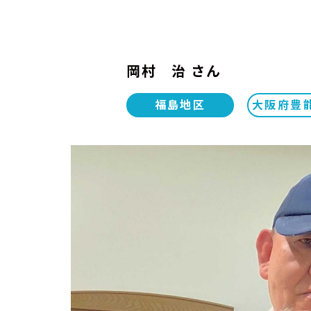
岡村 治 さん
福島地区
大阪府豊能