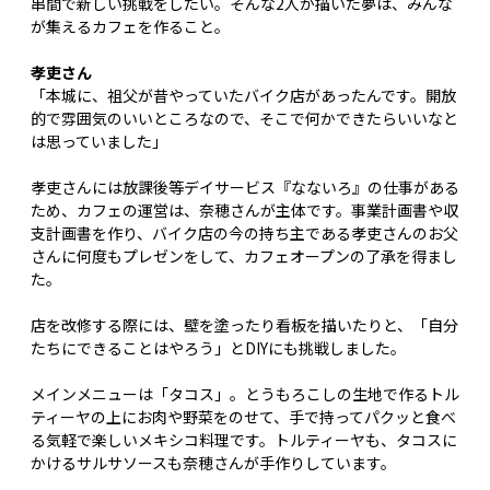
串間で新しい挑戦をしたい。そんな2人が描いた夢は、みんな
が集えるカフェを作ること。
孝吏さん
「本城に、祖父が昔やっていたバイク店があったんです。開放
的で雰囲気のいいところなので、そこで何かできたらいいなと
は思っていました」
孝吏さんには放課後等デイサービス『なないろ』の仕事がある
ため、カフェの運営は、奈穂さんが主体です。事業計画書や収
支計画書を作り、バイク店の今の持ち主である孝吏さんのお父
さんに何度もプレゼンをして、カフェオープンの了承を得まし
た。
店を改修する際には、壁を塗ったり看板を描いたりと、「自分
たちにできることはやろう」とDIYにも挑戦しました。
メインメニューは「タコス」。とうもろこしの生地で作るトル
ティーヤの上にお肉や野菜をのせて、手で持ってパクッと食べ
る気軽で楽しいメキシコ料理です。トルティーヤも、タコスに
かけるサルサソースも奈穂さんが手作りしています。