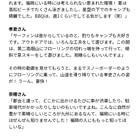
れます。福岡にいる時には考えられない恵まれた環境！ 夏は
高松ビーチでたくさん泳ぎましたし、星空の下でのキャンプも
綺麗でした。BBQは、週1くらいでしてる気がします（笑）」
孝吏さん
「サーフィンは昔からしているのと、釣りもキャンプも大好き
です。アウトドアでは、いろんな工夫をして遊びます。この間
は、第二高畑山にフローリングの切れっ端を持って行って、傾
斜で草スキーをして遊びました。見晴らしもいいんですよ」
その時の動画を見せてもらうと、まるでスノーボーダーのよう
にフローリングに乗って、山道を滑り降りている孝吏さんの姿
が！ うーん、豪快！
奈穂さん
「都会と違って、どこかに出かけるたびに車が渋滞したり、駐
車場代がかかったりしないのもいいですよね。こんなに自然が
豊かで素晴らしいところが九州にあるなんて、福岡にいる時に
はぜんぜん知りませんでした！ 福岡の人にももっと知ってほ
しいな」