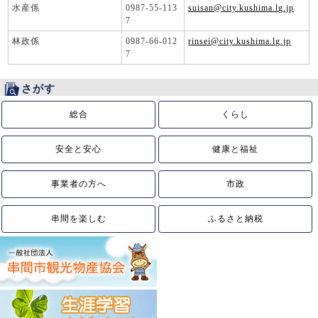
水産係
0987-55-113
suisan@city.kushima.lg.jp
7
林政係
0987-66-012
rinsei@city.kushima.lg.jp
7
さがす
総合
くらし
安全と安心
健康と福祉
事業者の方へ
市政
串間を楽しむ
ふるさと納税