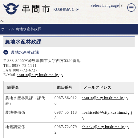
Select Language
▼
へ
ホーム
>
農地水産林政課
農地水産林政課
農地水産林政課
〒888-8555宮崎県串間市大字西方5550番地
TEL 0987-72-1111
FAX 0987-72-6727
E-Mail
nourin@city.kushima.lg.jp
部署名
電話番号
メールアドレス
農地水産林政課（課代
0987-66-012
nourin@city.kushima.lg.jp
表）
6
農地整備係
0987-55-113
nochiseibi@city.kushima.lg.j
8
p
地籍調査係
0987-72-079
chiseki@city.kushima.lg.jp
2