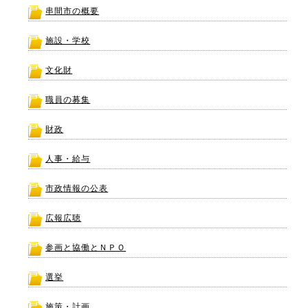
串間市の概要
施設・学校
文化財
職員の募集
財政
人事・給与
市政情報の公表
広報広聴
参画と協働とＮＰＯ
選挙
施策・計画