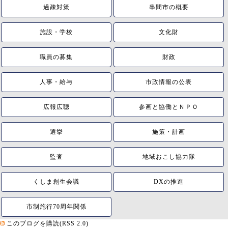
過疎対策
串間市の概要
施設・学校
文化財
職員の募集
財政
人事・給与
市政情報の公表
広報広聴
参画と協働とＮＰＯ
選挙
施策・計画
監査
地域おこし協力隊
くしま創生会議
DXの推進
市制施行70周年関係
このブログを購読(RSS 2.0)