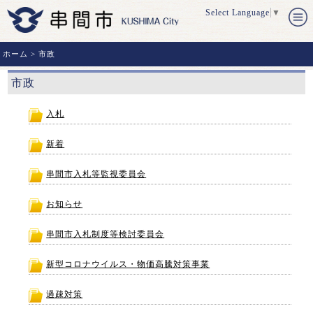
Select Language
▼
ホーム
> 市政
市政
入札
新着
串間市入札等監視委員会
お知らせ
串間市入札制度等検討委員会
新型コロナウイルス・物価高騰対策事業
過疎対策