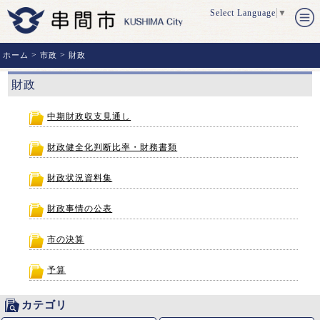
Select Language
▼
>
>
ホーム
市政
財政
財政
中期財政収支見通し
財政健全化判断比率・財務書類
財政状況資料集
財政事情の公表
市の決算
予算
カテゴリ