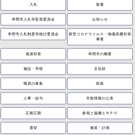
入札
新着
串間市入札等監視委員会
お知らせ
串間市入札制度等検討委員会
新型コロナウイルス・物価高騰対策
事業
過疎対策
串間市の概要
施設・学校
文化財
職員の募集
財政
人事・給与
市政情報の公表
広報広聴
参画と協働とＮＰＯ
選挙
施策・計画