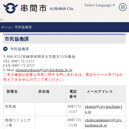
Select Language
▼
へ
ホーム
>
市民協働課
市民協働課
市民協働課
〒888-8555宮崎県串間市大字西方5550番地
TEL 0987-72-1111
FAX 0987-72-6727
E-Mail
shiminseikatsu@city.kushima.lg.jp
ご本人確認が必要な内容に関する問い合わせは、電話やメール等ではお
答えできませんのでご了承ください。
部署名
所在地
電話
メールアドレス
番号
市民係
0987-72
shimin@city.kushima.l
-1117
g.jp
地域コミュニテ
0987-55
chiikicommunity@city.
ィ係
-1139
kushima.lg.jp