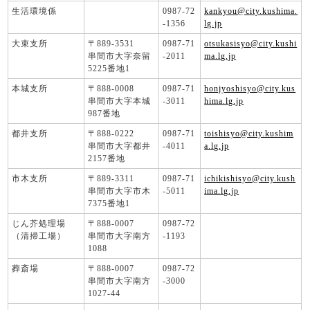
生活環境係
0987-72
kankyou@city.kushima.
-1356
lg.jp
大束支所
〒889-3531
0987-71
otsukasisyo@city.kushi
串間市大字奈留
-2011
ma.lg.jp
5225番地1
本城支所
〒888-0008
0987-71
honjyoshisyo@city.kus
串間市大字本城
-3011
hima.lg.jp
987番地
都井支所
〒888-0222
0987-71
toishisyo@city.kushim
串間市大字都井
-4011
a.lg.jp
2157番地
市木支所
〒889-3311
0987-71
ichikishisyo@city.kush
串間市大字市木
-5011
ima.lg.jp
7375番地1
じん芥処理場
〒888-0007
0987-72
（清掃工場）
串間市大字南方
-1193
1088
葬斎場
〒888-0007
0987-72
串間市大字南方
-3000
1027-44