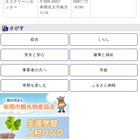
エコクリーンセ
〒888-0007
0987-72
ンター
串間市大字南方
-0196
1118
さがす
総合
くらし
安全と安心
健康と福祉
事業者の方へ
市政
串間を楽しむ
ふるさと納税