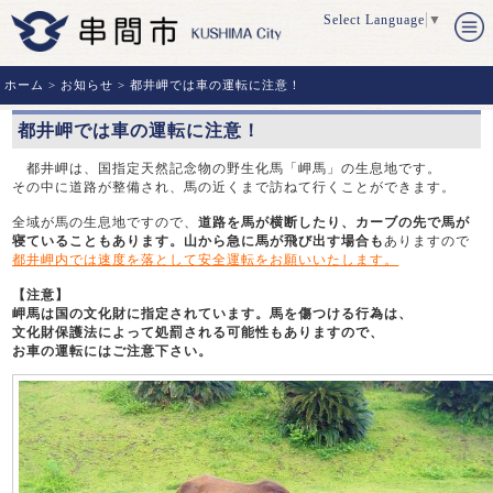
Select Language
▼
ホーム
>
お知らせ
> 都井岬では車の運転に注意！
都井岬では車の運転に注意！
都井岬は、国指定天然記念物の野生化馬「岬馬」の生息地です。
その中に道路が整備され、馬の近くまで訪ねて行くことができます。
全域が馬の生息地ですので、
道路を馬が横断したり、カーブの先で馬が
寝ていることもあります。山から急に馬が飛び出す場合も
ありますので
都井岬内では速度を落として安全運転をお願いいたします。
【注意】
岬馬は国の文化財に指定されています。馬を傷つける行為は、
文化財保護法によって処罰される可能性もありますので、
お車の運転にはご注意下さい。