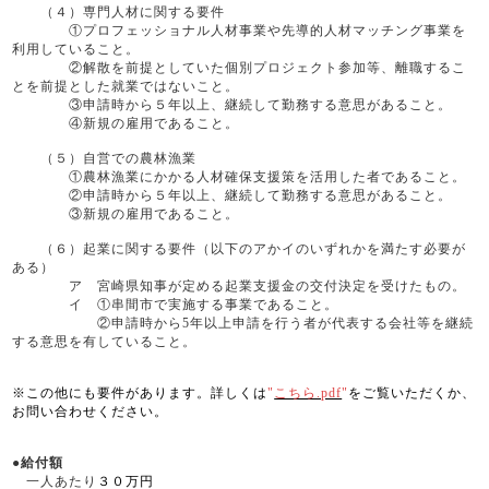
（４）専門人材に関する要件
①プロフェッショナル人材事業や先導的人材マッチング事業を
利用していること。
②解散を前提としていた個別プロジェクト参加等、離職するこ
とを前提とした就業ではないこと。
③申請時から５年以上、継続して勤務する意思があること。
④新規の雇用であること。
（５）自営での農林漁業
①農林漁業にかかる人材確保支援策を活用した者であること。
②申請時から５年以上、継続して勤務する意思があること。
③新規の雇用であること。
（６）起業に関する要件（以下のアかイのいずれかを満たす必要が
ある）
ア 宮崎県知事が定める起業支援金の交付決定を受けたもの。
イ ①串間市で実施する事業であること。
②申請時から5年以上申請を行う者が代表する会社等を継続
する意思を有していること。
※
この他にも要件があります。詳しくは
"
こちら.pdf
"
をご覧いただくか、
お問い合わせください。
●
給付額
一人あたり
３０万円