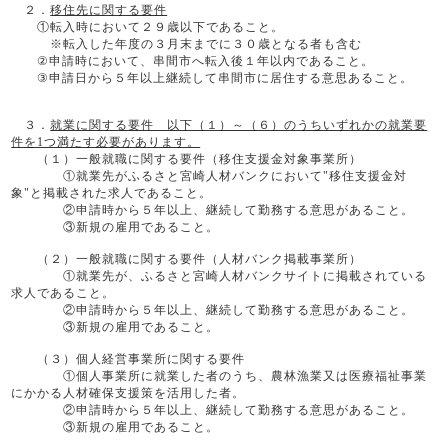
２．
移住先に関する要件
①転入時において２９歳以下であること。
※転入した年度の３月末までに３０歳となる者も含む
②申請時において、串間市へ転入後１年以内であること。
③申請日から５年以上継続して串間市に居住する意思あること。
３．
就業に関する要件 以下（１）～（６）のうちいずれかの就業要
件を1つ満たす必要があります。
（１）一般就職に関する要件（移住支援金対象事業所）
①就業先がふるさと宮崎人材バンクにおいて"移住支援金対
象"と掲載された求人であること。
②申請時から５年以上、継続して勤務する意思があること。
③新規の雇用であること。
（２）一般就職に関する要件（人材バンク掲載事業所）
①就業先が、ふるさと宮崎人材バンクサイトに掲載されている
求人であること。
②申請時から５年以上、継続して勤務する意思があること。
③新規の雇用であること。
（３）個人経営事業所に関する要件
①個人事業所に就業した者のうち、農林漁業又は医療福祉事業
にかかる人材確保支援策を活用した者。
②申請時から５年以上、継続して勤務する意思があること。
③新規の雇用であること。