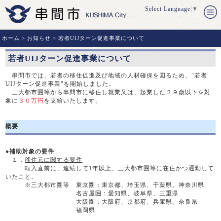
Select Language
▼
ホーム
>
お知らせ
> 若者UIJターン促進事業について
若者UIJターン促進事業について
串間市では、若者の移住促進及び地域の人材確保を図るため、"若者
UIJターン促進事業"を開始しました。
三大都市圏等から串間市に移住し就業又は、起業した２９歳以下を対
象に
３０万円
を支給いたします。
概要
●
補助対象の要件
１．
移住元に関する要件
転入直前に、連続して1年以上、三大都市圏等に在住かつ通勤して
いたこと。
※三大都市圏等 東京圏：東京都、埼玉県、千葉県、神奈川県
名古屋圏：愛知県、岐阜県、三重県
大阪圏：大阪府、京都府、兵庫県、奈良県
福岡県