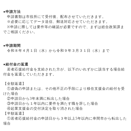
●申請方法
申請書類は市役所にて受付後、配布させていただきます。
※必要に応じてデータ送信、郵送対応させていただきます。
※申請に際しては要件等の確認が必要ですので、まずは総合政策課ま
でご相談ください。
●申請期間
令和８年４月１日（水）から令和９年３月３１日（水）まで
●給付金の返還
若者応援給付金を支給された方が、以下のいれずかに該当する場合給
付金を返還していただきます。
【全額返還】
①虚偽の申請または、その他不正の手段により移住支援金の給付を受
けた場合
②申請日から3年未満に転出した場合
③申請日から１年以内に要件を満たす職を辞した場合
④起業支援金の交付決定を取り消された場合
【半額返還】
①若者応援給付金の申請日から３年以上5年以内に串間市から転出した
場合