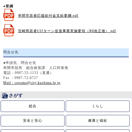
●
要綱
串間市若者応援給付金支給要綱.pdf
宮崎県若者UIJターン促進事業実施要領（R8改正後）.pdf
問合せ先
●申請先、問合せ先
串間市役所 総合政策課 人口対策係
電話：0987-55-1153（直通）
Fax ：0987-72-6727
Mail：
cpromo@city.kushima.lg.jp
さがす
総合
くらし
安全と安心
健康と福祉