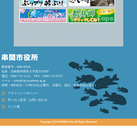
郵便番号：888-8555
住所：宮崎県串間市大字西方5550
電話：0987-72-1111 FAX：0987-72-6727
メール：
info@city.kushima.lg.jp
時間：8時30分～17時15分(土曜日、日曜日、祝日、年末年始を除く)
プライバシーポリシー
市へのご意見・お問い合わせ
リンク集
Copyright (C) KUSHIMA City. All Rights Reserved.