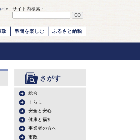
ge
▼
サイト内検索：
市政
串間を楽しむ
ふるさと納税
さがす
総合
くらし
安全と安心
健康と福祉
事業者の方へ
市政