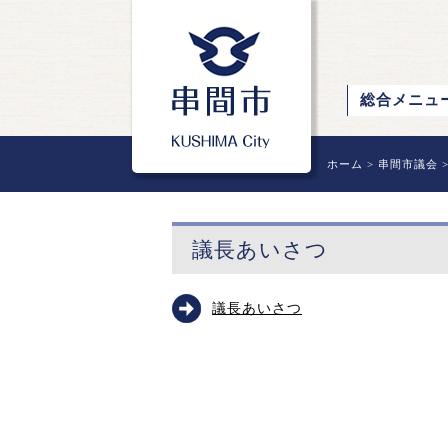
総合メニュ
ホーム
>
串間市議会
議長あいさつ
議長あいさつ