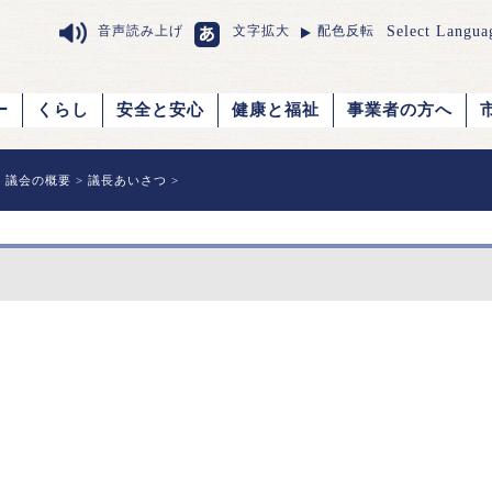
Select Langua
音声読み上げ
文字拡大
配色反転
ー
くらし
安全と安心
健康と福祉
事業者の方へ
>
議会の概要
>
議長あいさつ
>