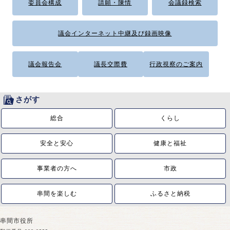
委員会構成
請願・陳情
会議録検索
議会インターネット中継及び録画映像
議会報告会
議長交際費
行政視察のご案内
さがす
総合
くらし
安全と安心
健康と福祉
事業者の方へ
市政
串間を楽しむ
ふるさと納税
串間市役所