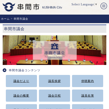
Select Language
▼
>
ホーム
串間市議会
串間市議会
串間市議会コンテンツ
議会だより
議長挨拶
傍聴案内
議会の概要
議会日程
議員名簿