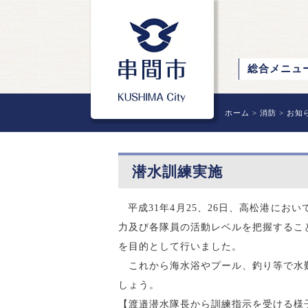
総合メニュ
ホーム
>
消防
>
お知
潜水訓練実施
平成
31
年
4
月
25
、
26
日、高松港におい
力及び各隊員の活動レベルを把握するこ
を目的として行いました。
これから海水浴やプール、釣り等で水難
しょう。
【渡邉潜水隊長から訓練指示を受ける様