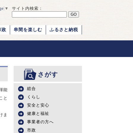
ge
▼
サイト内検索：
市政
串間を楽しむ
ふるさと納税
さがす
総合
揮能
くらし
こと
安全と安心
健康と福祉
けま
事業者の方へ
市政