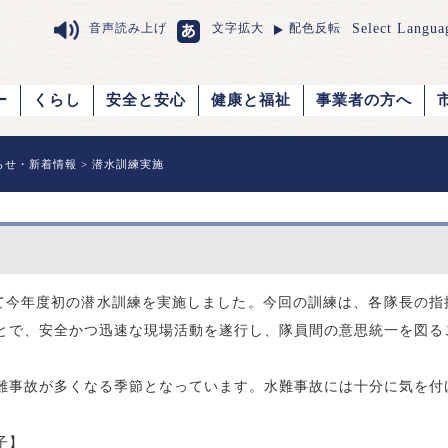
Select Langua
音声読み上げ
文字拡大
配色反転
ー
くらし
安全と安心
健康と福祉
事業者の方へ
らせ・新着情報
> 潜水訓練実施
て今年度初の潜水訓練を実施しました。今回の訓練は、各隊長の指
とで、安全かつ迅速な現場活動を遂行し、隊員間の意思統一を図る
事故が多くなる季節となっています。水難事故には十分に気を付
子】