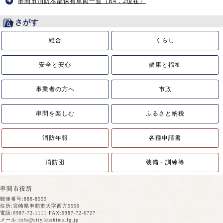
串間市消防本部保有車両一覧（R4．2現在）
さがす
総合
くらし
安全と安心
健康と福祉
事業者の方へ
市政
串間を楽しむ
ふるさと納税
消防年報
各種申請書
消防団
装備・訓練等
串間市役所
郵便番号:888-8555
住所:宮崎県串間市大字西方5550
電話:0987-72-1111 FAX:0987-72-6727
メール:
info@city.kushima.lg.jp