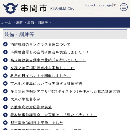
Select Language
▼
ホーム
>
消防
>
装備・訓練等
>
装備・訓練等
消防職員のサングラス着用について
串間警察署との合同研修会を実施しました！！
高規格救急自動車の受納式を行いました！！
令和２年度消防長点検を実施しました
救急の日イベントを開催しました。
市木地区築島において火災防ぎょ訓練実施
多言語音声翻訳アプリ｢救急ボイストラ｣を使用した救急訓練実施
大束小学校着衣泳
多数傷病者対応訓練実施
着衣泳事前講習会 合言葉は、「浮いて待て！！」
都市型救助訓練を実施しました