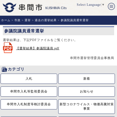
Select Language
▼
ホーム
>
市政
>
選挙
>
過去の選挙結果
> 参議院議員通常選挙
参議院議員通常選挙
選挙結果は、下記PDFファイルをご覧ください。
【選挙結果】参議院議員.pdf
串間市選挙管理委員会事務局
カテゴリ
入札
新着
串間市入札等監視委員会
お知らせ
串間市入札制度等検討委員会
新型コロナウイルス・物価高騰対策
事業