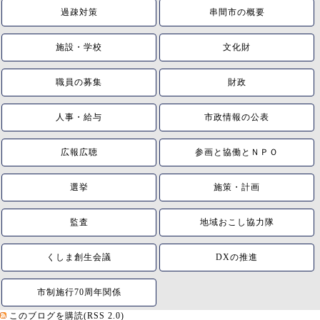
過疎対策
串間市の概要
施設・学校
文化財
職員の募集
財政
人事・給与
市政情報の公表
広報広聴
参画と協働とＮＰＯ
選挙
施策・計画
監査
地域おこし協力隊
くしま創生会議
DXの推進
市制施行70周年関係
このブログを購読(RSS 2.0)