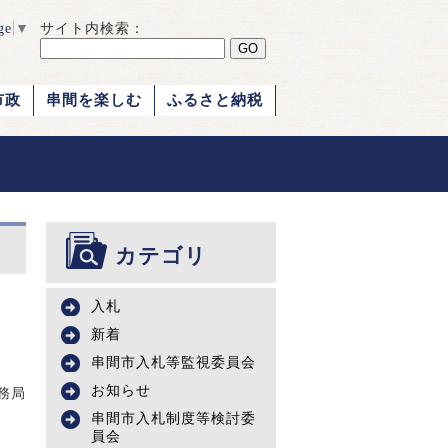
ge
▼
サイト内検索：
市政
串間を楽しむ
ふるさと納税
カテゴリ
入札
新着
串間市入札等監視委員会
お知らせ
務局
串間市入札制度等検討委
員会