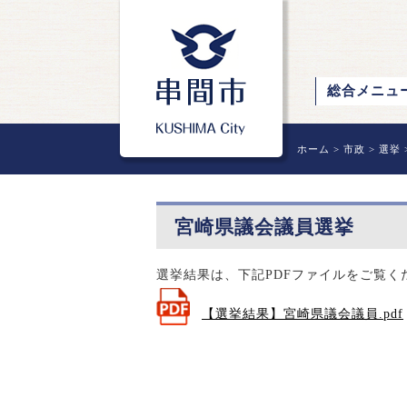
総合メニュ
ホーム
>
市政
>
選挙
宮崎県議会議員選挙
選挙結果は、下記PDFファイルをご覧く
【選挙結果】宮崎県議会議員.pdf