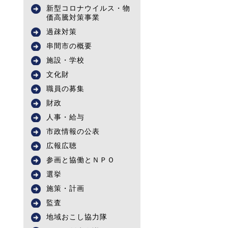
新型コロナウイルス・物
価高騰対策事業
過疎対策
串間市の概要
施設・学校
文化財
職員の募集
財政
人事・給与
市政情報の公表
広報広聴
参画と協働とＮＰＯ
選挙
施策・計画
監査
地域おこし協力隊