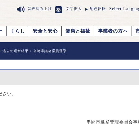
Select Langua
音声読み上げ
文字拡大
配色反転
ー
くらし
安全と安心
健康と福祉
事業者の方へ
>
過去の選挙結果
> 宮崎県議会議員選挙
ださい。
串間市選挙管理委員会事