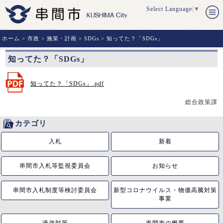
Select Language
▼
ホーム
>
市政
>
施策・計画
>
SDGs
> 知ってた？「SDGs」
知ってた？「SDGs」
知ってた？「SDGs」.pdf
総合政策課
カテゴリ
入札
新着
串間市入札等監視委員会
お知らせ
串間市入札制度等検討委員会
新型コロナウイルス・物価高騰対策
事業