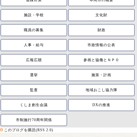
過疎対策
串間市の概要
施設・学校
文化財
職員の募集
財政
人事・給与
市政情報の公表
広報広聴
参画と協働とＮＰＯ
選挙
施策・計画
監査
地域おこし協力隊
くしま創生会議
DXの推進
市制施行70周年関係
このブログを購読(RSS 2.0)