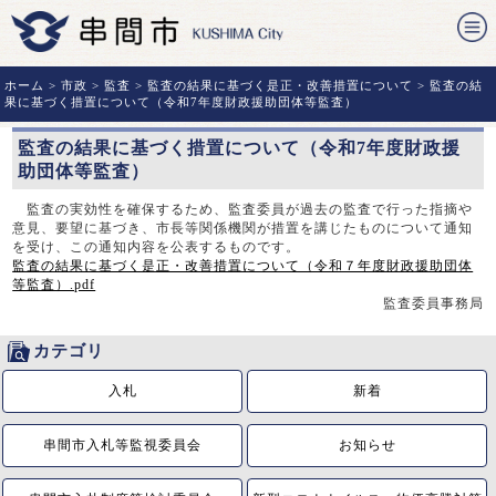
ホーム
>
市政
>
監査
>
監査の結果に基づく是正・改善措置について
> 監査の結
果に基づく措置について（令和7年度財政援助団体等監査）
監査の結果に基づく措置について（令和7年度財政援
助団体等監査）
監査の実効性を確保するため、監査委員が過去の監査で行った指摘や
意見、要望に基づき、市長等関係機関が措置を講じたものについて通知
を受け、この通知内容を公表するものです。
監査の結果に基づく是正・改善措置について（令和７年度財政援助団体
等監査）.pdf
監査委員事務局
カテゴリ
入札
新着
串間市入札等監視委員会
お知らせ