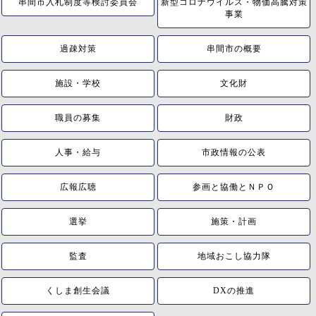
串間市入札制度等検討委員会
新型コロナウイルス・物価高騰対策
事業
過疎対策
串間市の概要
施設・学校
文化財
職員の募集
財政
人事・給与
市政情報の公表
広報広聴
参画と協働とＮＰＯ
選挙
施策・計画
監査
地域おこし協力隊
くしま創生会議
DXの推進