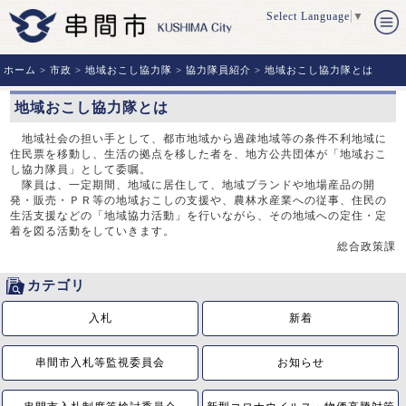
Select Language
▼
ホーム
>
市政
>
地域おこし協力隊
>
協力隊員紹介
> 地域おこし協力隊とは
地域おこし協力隊とは
地域社会の担い手として、都市地域から過疎地域等の条件不利地域に
住⺠票を移動し、⽣活の拠点を移した者を、地⽅公共団体が「地域おこ
し協⼒隊員」として委嘱。
隊員は、⼀定期間、地域に居住して、地域ブランドや地場産品の開
発・販売・ＰＲ等の地域おこしの⽀援や、農林⽔産業への従事、住⺠の
⽣活⽀援などの「地域協⼒活動」を⾏いながら、その地域への定住・定
着を図る活動をしていきます。
総合政策課
カテゴリ
入札
新着
串間市入札等監視委員会
お知らせ