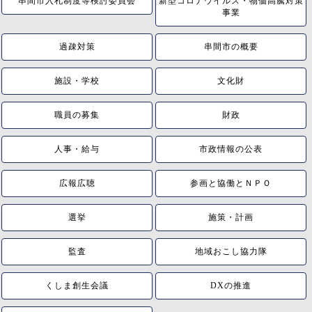
串間市入札制度等検討委員会
新型コロナウイルス・物価高騰対策
事業
過疎対策
串間市の概要
施設・学校
文化財
職員の募集
財政
人事・給与
市政情報の公表
広報広聴
参画と協働とＮＰＯ
選挙
施策・計画
監査
地域おこし協力隊
くしま創生会議
DXの推進