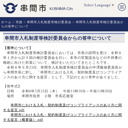
Select Language
▼
ホーム
>
市政
>
串間市入札制度等検討委員会
> 串間市入札制度等検討委員会か
らの答申について
串間市入札制度等検討委員会からの答申について
【答申について】
串間市入札制度等検討委員会においては、市長の諮問を受け、令和６
年１月から計５回の検討委員会を行い、本市の官製談合などの不祥事の
根絶に向けた対策について、検討をいただいてきたところです。
令和６年５月
23
日、串間市入札制度等検討委員会の中澤隆雄委員長か
ら串間市長に対し、「串間市における入札・契約制度及びコンプライア
ンスのあり方に関する提言」として、下記のとおり答申がありました。
【答申式】
日時 令和
6
年
5
月
23
日（木） 午前
11
時
10
分～午前
11
時
30
分
場所 串間市役所 ２階 市長応接室
串間市における入札・契約制度及びコンプライアンスのあり方に関
する提言.pdf
串間市における入札・契約制度及びコンプライアンスのあり方に関
する提言（概要版）.pdf