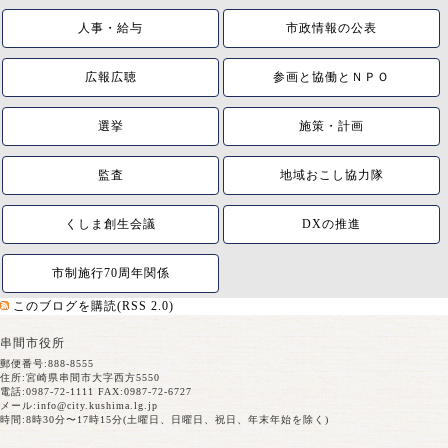
人事・給与
市政情報の公表
広報広聴
参画と協働とＮＰＯ
選挙
施策・計画
監査
地域おこし協力隊
くしま創生会議
DXの推進
市制施行70周年関係
このブログを購読(RSS 2.0)
串間市役所
郵便番号:888-8555
住所:宮崎県串間市大字西方5550
電話:0987-72-1111 FAX:0987-72-6727
メール:
info@city.kushima.lg.jp
時間:8時30分〜17時15分(土曜日、日曜日、祝日、年末年始を除く)