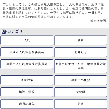
市としましては、この提言を最大限尊重し、「入札制度改革」及び「職
員・組織の意識改革」に取り組むこととし、より公正で透明性の高い再
発防止策を講じていくとともに、公正かつ誠実に取り組み、一日も早い
市政に対する市民の信頼回復に努めてまいります。
総合政策課
カテゴリ
入札
新着
串間市入札等監視委員会
お知らせ
串間市入札制度等検討委員会
新型コロナウイルス・物価高騰対策
事業
過疎対策
串間市の概要
施設・学校
文化財
職員の募集
財政