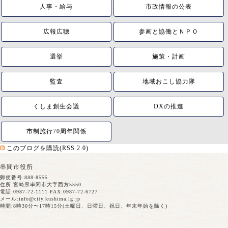
人事・給与
市政情報の公表
広報広聴
参画と協働とＮＰＯ
選挙
施策・計画
監査
地域おこし協力隊
くしま創生会議
DXの推進
市制施行70周年関係
このブログを購読(RSS 2.0)
串間市役所
郵便番号:888-8555
住所:宮崎県串間市大字西方5550
電話:0987-72-1111 FAX:0987-72-6727
メール:
info@city.kushima.lg.jp
時間:8時30分〜17時15分(土曜日、日曜日、祝日、年末年始を除く)