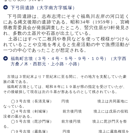
下弓田遺跡（大字南方字狐塚）
下弓田遺跡は、志布志湾にそそぐ福島川左岸の河口近く
にある縄文後期の遺跡である。昭和
34
年（
1959
年）、宮崎
県教育委員会が発掘調査したところ、竪穴住居が
3
軒発見さ
れ、多数の土器片や石器が出土している。
土器にはすべて二枚貝や巻貝などを使って模様がつけら
れていることや立地を考えると生産活動の中で漁撈活動が
一つの中心であったことが想定される。
福島町古墳（３号・４号・５号・９号・１０号）（大字西
方桑ノ木・西郡元・上小路・小路）
古墳は３世紀末より７世紀末に至る間に、その地方を支配していた豪
族の墓である。
福島町古墳としては、昭和８年に１９基が県の指定を受けていたが、
その後破損して現在は次の５基が形あるものとして残されている。
◯３号古墳（長清見塚） 円墳 墳上は共同墓地に
なっている。
◯４号古墳（剣城塚） 前方後円墳 墳上には戊辰の役戦
没者の墓がある。
◯５号古墳（毘沙門塚） 前方後円墳 墳上に毘沙門天を祭
る。
◯９号古墳（霧島塚） 円墳 墳上に霧島権現を