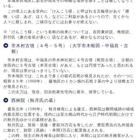
本城永田地区にあるが現在その明確な場所を探すことは難しくなって
いる。
この墳上にある堂内に「けんこう様」と呼ばれる五輪塔があり「腫
物、いぼ、あざ、ほくろ」などにご利益があるというので、古くから
人々に親しまれ、ご縁日などにはお参りが絶えない。
※「けんこう様」という名称の由来については、吉田兼好説、検校説、
肝付氏（兼の名前が多い）説などあるが、確かなものはない。
市木村古墳（４号・５号）（大字市木蛭田・中福良・古
都）
市木村古墳は、中福良の市木神社前に４号古墳（蛭田古墳）、古都の
水田内に５号古墳（本宮古墳）があり、もとは円墳であったと思われる
が、現在は形がはっきりしていない。
市木地区では、これまで多くの箱式石棺が発見されたが、その一つに
昭和３５年（1960年）、藤地区のミカン畑の石棺２基の中より頭椎太刀
が発見された。
この太刀は、現在、旧吉松家住宅内に展示、保管している。
西林院（秋月氏の墓）
慶長元年（1596年）、秋月種長による建立。西林院は櫛間城跡の城域
内最北部に位置する。境内には安土桃山時代から江戸時代初期にかけて
の秋月氏ゆかりの墓標がある。
秋月氏は、筑前・筑後・豊前36万石を有したが、豊臣秀吉の九州侵攻
に敗れて、財部（高鍋）・串間3万石に配置換えされる。
この時、領主の秋月種長は財部に入り、串間には父の秋月種実が入っ