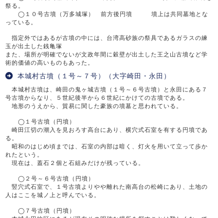
祭る。
◯１０号古墳（万多城塚） 前方後円墳 墳上は共同墓地とな
っている。
指定外ではあるが古墳の中には、台湾高砂族の祭具であるガラスの練
玉が出土した銭亀塚
また、場所が明確でないが文政年間に穀壁が出土した王之山古墳など学
術的価値の高いものもあった。
本城村古墳（１号～７号）（大字崎田・永田）
本城村古墳は、崎田の鬼ヶ城古墳（１号～６号古墳）と永田にある７
号古墳からなり、５世紀後半から６世紀にかけての古墳である。
地形のうえから、貿易に関した豪族の墳墓と思われている。
◯１号古墳（円墳）
崎田江切の潮入を見おろす高台にあり、横穴式石室を有する円墳であ
る。
昭和のはじめ頃までは、石室の内部は暗く、灯火を用いて立って歩か
れたという。
現在は、蓋石２個と石組みだけが残っている。
◯２号～６号古墳（円墳）
竪穴式石室で、１号古墳よりやや離れた南高台の松崎にあり、土地の
人はここを城ノ上と呼んでいる。
◯７号古墳（円墳）