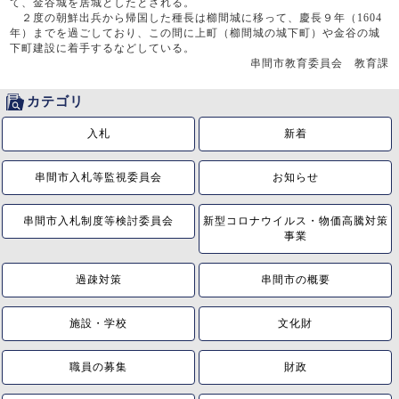
て、金谷城を居城としたとされる。
２度の朝鮮出兵から帰国した種長は櫛間城に移って、慶長９年（1604
年）までを過ごしており、この間に上町（櫛間城の城下町）や金谷の城
下町建設に着手するなどしている。
串間市教育委員会 教育課
カテゴリ
入札
新着
串間市入札等監視委員会
お知らせ
串間市入札制度等検討委員会
新型コロナウイルス・物価高騰対策
事業
過疎対策
串間市の概要
施設・学校
文化財
職員の募集
財政