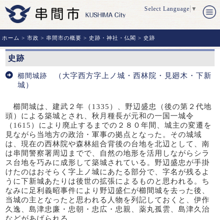
Select Language
▼
ホーム
>
市政
>
串間市の概要
>
史跡・神社・仏閣
> 史跡
史跡
（大字西方字上ノ城・西林院・見廻木・下新
櫛間城跡
城）
櫛間城は、建武２年（
1335
）、野辺盛忠（後の第２代地
頭）による築城とされ、秋月種長が元和の一国一城令
（
1615
）により廃止するまでの２８０年間、城主の変遷を
見ながら当地方の政治・軍事の拠点となった。その城域
は、現在の西林院や森林組合背後の台地を北辺として、南
は串間警察署周辺までで、自然の地形を活用しながらシラ
ス台地を巧みに成形して築城されている。野辺盛忠が手掛
けたのはおそらく字上ノ城にあたる部分で、字名が残るよ
うに下新城あたりは後世の拡張によるものと思われる。ち
なみに足利義昭事件により野辺盛仁が櫛間城を去った後、
当城の主となったと思われる人物を列記しておくと、伊作
久逸、島津忠廉・忠朝・忠広・忠親、薬丸孤雲、島津久治
などがあげられる。