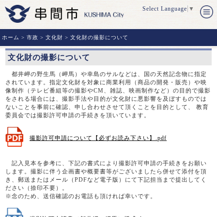
Select Language
▼
ホーム
>
市政
>
文化財
> 文化財の撮影について
文化財の撮影について
都井岬の野生馬（岬馬）や幸島のサルなどは、国の天然記念物に指定
されています。指定文化財を対象に商業利用（商品の開発・販売）や映
像制作（テレビ番組等の撮影やCM、雑誌、映画制作など）の目的で撮影
をされる場合には、撮影手法や目的が文化財に悪影響を及ぼすものでは
ないことを事前に確認、申し合わせさせて頂くことを目的として、 教育
委員会では撮影許可申請の手続きを頂いています。
撮影許可申請について【必ずお読み下さい】.pdf
記入見本を参考に、下記の書式により撮影許可申請の手続きをお願い
します。撮影に伴う企画書や概要書等がございましたら併せて添付を頂
き、郵送またはメール（PDFなど電子版）にて下記担当まで提出してく
ださい（捺印不要）。
※念のため、送信確認のお電話も頂ければ幸いです。