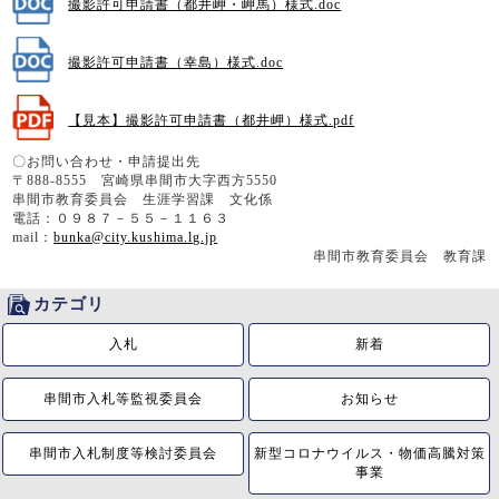
撮影許可申請書（都井岬・岬馬）様式.doc
撮影許可申請書（幸島）様式.doc
【見本】撮影許可申請書（都井岬）様式.pdf
〇お問い合わせ・申請提出先
〒888-8555 宮崎県串間市大字西方5550
串間市教育委員会 生涯学習課 文化係
電話：０９８７－５５－１１６３
mail：
bunka@city.kushima.lg.jp
串間市教育委員会 教育課
カテゴリ
入札
新着
串間市入札等監視委員会
お知らせ
串間市入札制度等検討委員会
新型コロナウイルス・物価高騰対策
事業