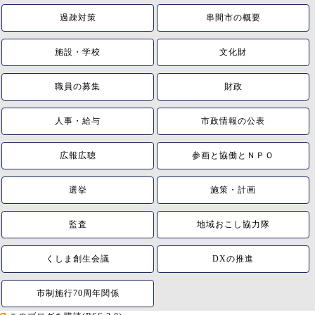
過疎対策
串間市の概要
施設・学校
文化財
職員の募集
財政
人事・給与
市政情報の公表
広報広聴
参画と協働とＮＰＯ
選挙
施策・計画
監査
地域おこし協力隊
くしま創生会議
DXの推進
市制施行70周年関係