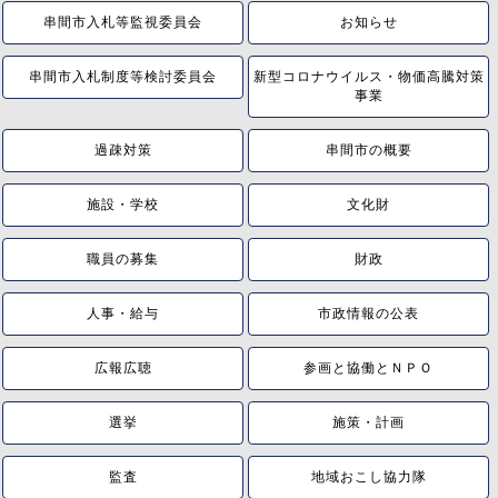
串間市入札等監視委員会
お知らせ
串間市入札制度等検討委員会
新型コロナウイルス・物価高騰対策
事業
過疎対策
串間市の概要
施設・学校
文化財
職員の募集
財政
人事・給与
市政情報の公表
広報広聴
参画と協働とＮＰＯ
選挙
施策・計画
監査
地域おこし協力隊