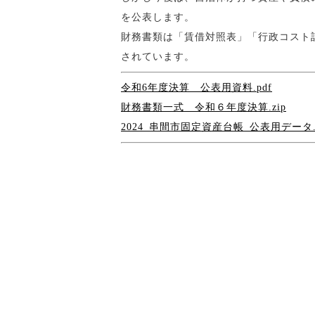
を公表します。
財務書類は「賃借対照表」「行政コスト
されています。
令和6年度決算 公表用資料.pdf
財務書類一式 令和６年度決算.zip
2024_串間市固定資産台帳_公表用データ.x