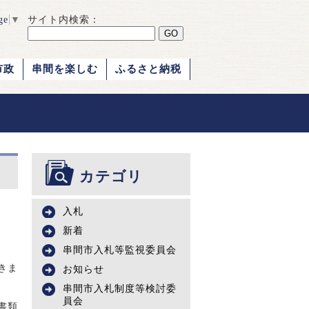
ge
▼
サイト内検索：
市政
串間を楽しむ
ふるさと納税
カテゴリ
入札
新着
串間市入札等監視委員会
きま
お知らせ
串間市入札制度等検討委
員会
書類