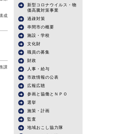
新型コロナウイルス・物
価高騰対策事業
構成
過疎対策
串間市の概要
施設・学校
文化財
職員の募集
財政
務課
人事・給与
市政情報の公表
広報広聴
参画と協働とＮＰＯ
選挙
施策・計画
監査
地域おこし協力隊