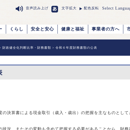
Select Langua
音声読み上げ
文字拡大
配色反転
ー
くらし
安全と安心
健康と福祉
事業者の方へ
>
財政健全化判断比率・財務書類
> 令和６年度財務書類の公表
表
度の決算書による現金取引（歳入・歳出）の把握を主なものとして
の状況、またその変動も含めて把握する必要があることから、財務