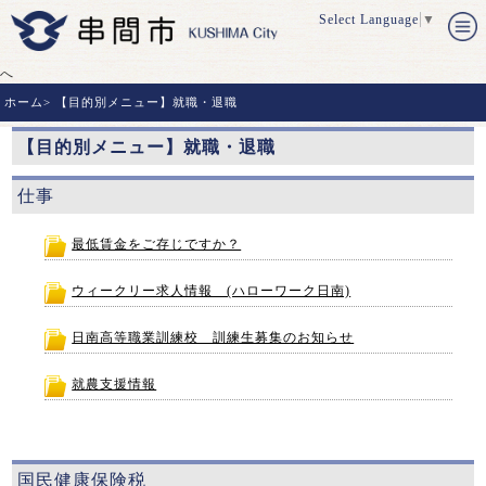
Select Language
▼
へ
ホーム
>
【目的別メニュー】就職・退職
【目的別メニュー】就職・退職
仕事
最低賃金をご存じですか？
ウィークリー求人情報 (ハローワーク日南)
日南高等職業訓練校 訓練生募集のお知らせ
就農支援情報
国民健康保険税