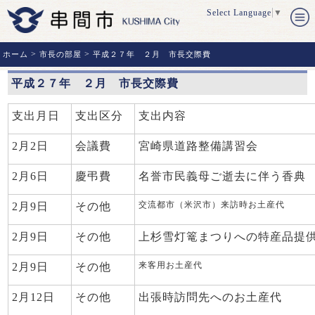
Select Language
▼
>
>
ホーム
市長の部屋
平成２７年 ２月 市長交際費
平成２７年 ２月 市長交際費
支出月日
支出区分
支出内容
2月2日
会議費
宮崎県道路整備講習会
2月6日
慶弔費
名誉市民義母ご逝去に伴う香典
交流都市（米沢市）来訪時お土産代
2月9日
その他
2月9日
その他
上杉雪灯篭まつりへの特産品提
来客用お土産代
2月9日
その他
2月12日
その他
出張時訪問先へのお土産代