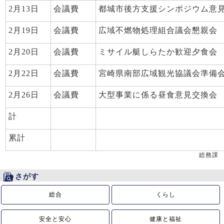
2月13日
会議費
都城市後方支援シンポジウム意
2月19日
会議費
広域不燃物処理組合議会懇親会
2月20日
会議費
ミサイル艇しらたか歓迎夕食会
2月22日
会議費
宮崎県南部広域観光協議会準備
2月26日
会議費
大型事業に係る昼食意見交換会
計
累計
総務課
さがす
総合
くらし
安全と安心
健康と福祉