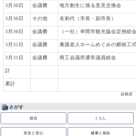
3月30日
会議費
地方創生に係る意見交換会
3月30日
その他
名刺代（市長・副市長）
3月30日
会議費
（一社）串間市観光協会定例総
3月31日
会議費
養護老人ホームめぐみの郷竣工
3月31日
会議費
商工会議所通常議員総会
計
累計
総務課
さがす
総合
くらし
安全と安心
健康と福祉