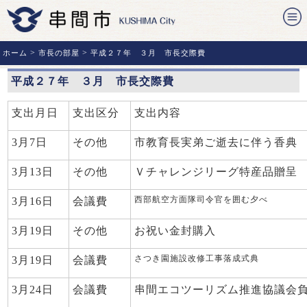
>
>
ホーム
市長の部屋
平成２７年 ３月 市長交際費
平成２７年 ３月 市長交際費
支出月日
支出区分
支出内容
3月7日
その他
市教育長実弟ご逝去に伴う香典
3月13日
その他
Ｖチャレンジリーグ特産品贈呈
西部航空方面隊司令官を囲む夕べ
3月16日
会議費
3月19日
その他
お祝い金封購入
さつき園施設改修工事落成式典
3月19日
会議費
3月24日
会議費
串間エコツーリズム推進協議会