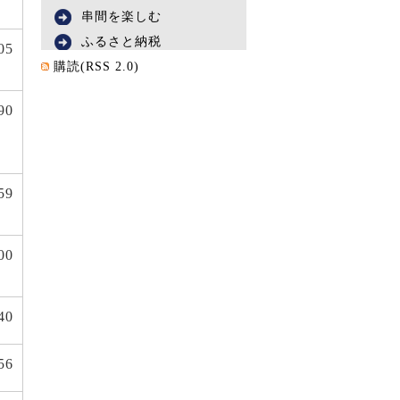
串間を楽しむ
ふるさと納税
05
購読(RSS 2.0)
90
59
00
40
56