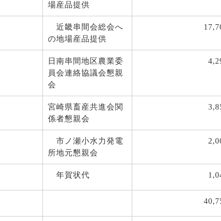
場産品提供
近畿串間会総会へ
17,7
の地場産品提供
日南串間地区農業委
4,2
員会連絡協議会懇親
会
宮崎県畜産共進会関
3,8
係者懇親会
市ノ瀬小水力発電
2,0
所地元懇親会
年賀状代
1,0
40,7