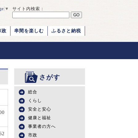
ge
▼
サイト内検索：
市政
串間を楽しむ
ふるさと納税
さがす
総合
くらし
安全と安心
00
健康と福祉
事業者の方へ
62
市政