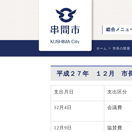
総合メニュ
>
ホーム
市長の部屋
平成２７年 １２月 市
支出月日
支出区分
12
月4日
会議費
12
月9日
協賛費