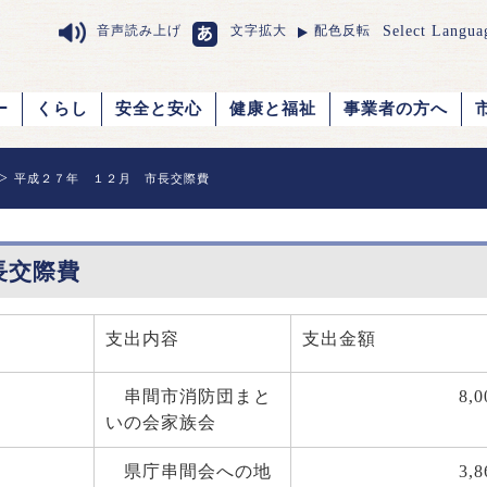
Select Langua
音声読み上げ
文字拡大
配色反転
ー
くらし
安全と安心
健康と福祉
事業者の方へ
>
平成２７年 １２月 市長交際費
長交際費
支出内容
支出金額
串間市消防団まと
8,0
いの会家族会
県庁串間会への地
3,8