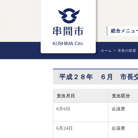
総合メニュ
>
ホーム
市長の部屋
平成２８年 ６月 市長
支出月日
支出区分
6月6日
会議費
6月24日
会議費