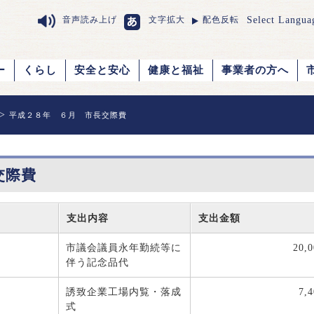
Select Langua
音声読み上げ
文字拡大
配色反転
ー
くらし
安全と安心
健康と福祉
事業者の方へ
>
平成２８年 ６月 市長交際費
交際費
支出内容
支出金額
市議会議員永年勤続等に
20,0
伴う記念品代
誘致企業工場内覧・落成
7,
式