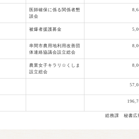
医師確保に係る関係者懇
8,
談会
被爆者援護募金
5,
串間市農用地利用改善団
8,
体連絡協議会設立総会
農業女子キラリ☆くしま
8,
設立総会
57,0
196,7
総務課 秘書広