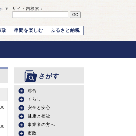
ge
▼
サイト内検索：
市政
串間を楽しむ
ふるさと納税
さがす
総合
くらし
00
安全と安心
健康と福祉
事業者の方へ
400
市政