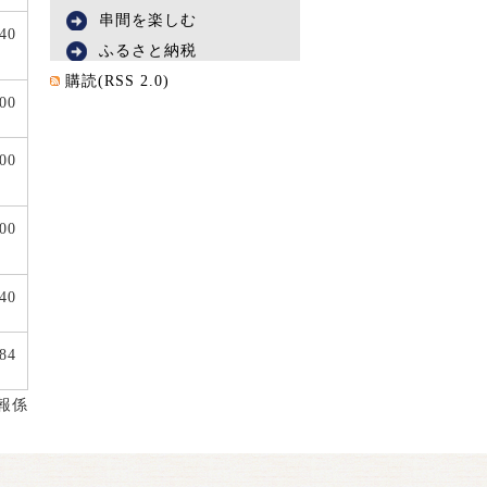
串間を楽しむ
640
ふるさと納税
購読(RSS 2.0)
000
000
000
40
84
報係