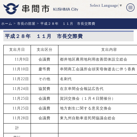
Select Language
▼
>
>
ホーム
市長の部屋
平成２８年 １１月 市長交際費
平成２８年 １１月 市長交際費
支出月日
支出区分
支出内容
11月9日
会議費
都井地区農用地利用改善団体設立総会
11月10日
慶弔費
串間商工会議所会頭実母御逝去に伴う香典
11月22日
その他
名刺代
11月24日
協賛費
在京串間会会報誌広告代
11月25日
会議費
賀詞交換会（１月４日開催分）
11月25日
会議費
地方創生に関する意見交換会
11月28日
会議費
東九州自動車道民間協議会総会
計