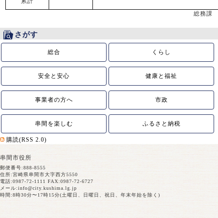
累計
総務課
さがす
総合
くらし
安全と安心
健康と福祉
事業者の方へ
市政
串間を楽しむ
ふるさと納税
購読(RSS 2.0)
串間市役所
郵便番号:888-8555
住所:宮崎県串間市大字西方5550
電話:0987-72-1111 FAX:0987-72-6727
メール:
info@city.kushima.lg.jp
時間:8時30分〜17時15分(土曜日、日曜日、祝日、年末年始を除く)