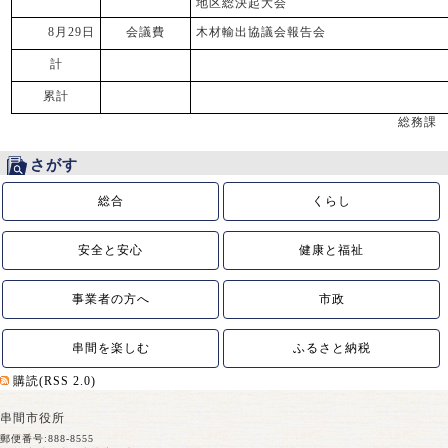
地区総決起大会
8月29日
会議費
木材輸出協議会報告会
計
累計
総務課
さがす
総合
くらし
安全と安心
健康と福祉
事業者の方へ
市政
串間を楽しむ
ふるさと納税
購読(RSS 2.0)
串間市役所
郵便番号:888-8555