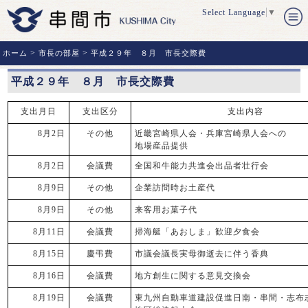
Select Language
▼
>
>
ホーム
市長の部屋
平成２９年 ８月 市長交際費
平成２９年 ８月 市長交際費
支出月日
支出区分
支出内容
8月2日
その他
近畿宮崎県人会・兵庫宮崎県人会への
地場産品提供
8月2日
会議費
全国和牛能力共進会出品者壮行会
8月9日
その他
企業訪問時お土産代
8月9日
その他
来客用お菓子代
8月11日
会議費
掃海艇「あおしま」歓迎夕食会
8月15日
慶弔費
市議会議長実母御逝去に伴う香典
8月16日
会議費
地方創生に関する意見交換会
8月19日
会議費
東九州自動車道建設促進日南・串間・志布