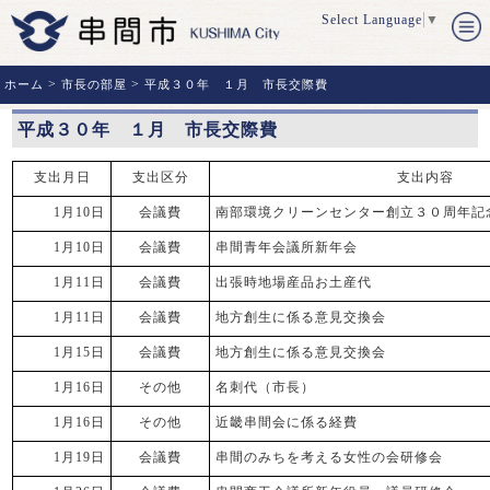
Select Language
▼
>
>
ホーム
市長の部屋
平成３０年 １月 市長交際費
平成３０年 １月 市長交際費
支出月日
支出区分
支出内容
1月10日
会議費
南部環境クリーンセンター創立３０周年記
1月10日
会議費
串間青年会議所新年会
1月11日
会議費
出張時地場産品お土産代
1月11日
会議費
地方創生に係る意見交換会
1月15日
会議費
地方創生に係る意見交換会
1月16日
その他
名刺代（市長）
1月16日
その他
近畿串間会に係る経費
1月19日
会議費
串間のみちを考える女性の会研修会