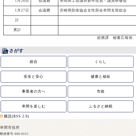
1月26日
会議費
串間商工会議所新年役員・議員研修会
1月27日
会議費
宮崎県防衛協会女性部会串間支部総会
計
累計
総務課 秘書広報係
さがす
総合
くらし
安全と安心
健康と福祉
事業者の方へ
市政
串間を楽しむ
ふるさと納税
購読(RSS 2.0)
串間市役所
郵便番号:888-8555