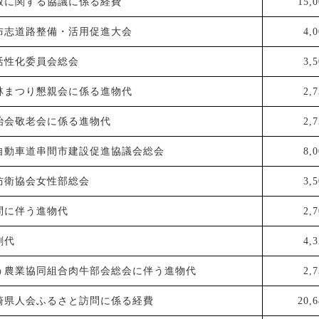
致に関する協議に係る経費
15,0
布志道路整備・活用促進大会
4,
活性化委員会総会
3,
林まつり懇親会に係る進物代
2,
治会敬老会に係る進物代
2,
自動車道串間市建設促進協議会総会
8,
防衛協会女性部総会
3,
問に伴う進物代
2,
刺代
4,
う農業協同組合肉牛部会総会に伴う進物代
2,
崎県人会ふるさと訪問に係る経費
20,6