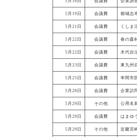
5月18日
会議費
企業誘
5月19日
会議費
都城志
5月21日
会議費
くしま
5月22日
会議費
春の森
5月22日
会議費
木代自
5月23日
会議費
東九州
5月25日
会議費
串間市
5月28日
会議費
企業訪
5月29日
その他
公用名
5月29日
会議費
はまゆ
5月29日
その他
近畿宮