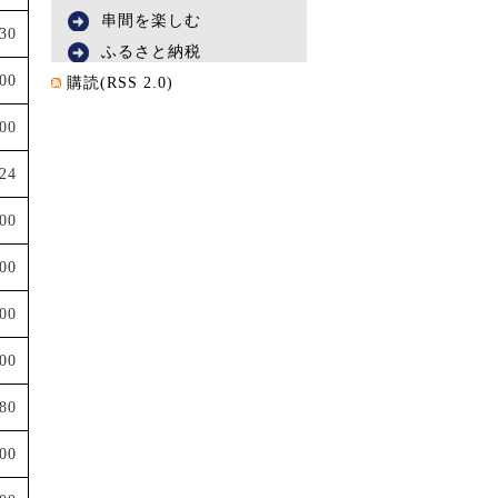
串間を楽しむ
730
ふるさと納税
000
購読(RSS 2.0)
000
324
000
00
00
000
480
500