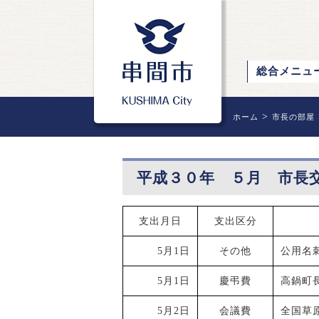
総合メニュ
>
ホーム
市長の部屋
平成３０年 ５月 市長
支出月日
支出区分
5月1日
その他
公用名
5月1日
慶弔費
高鍋町
5月2日
会議費
全国草