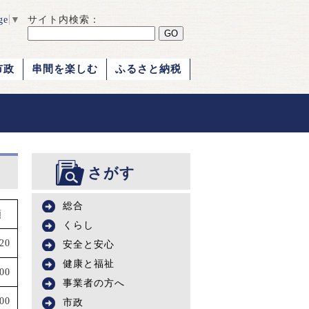
ge
▼
サイト内検索：
市政
串間を楽しむ
ふるさと納税
さがす
総合
額
くらし
320
安全と安心
健康と福祉
000
事業者の方へ
700
市政