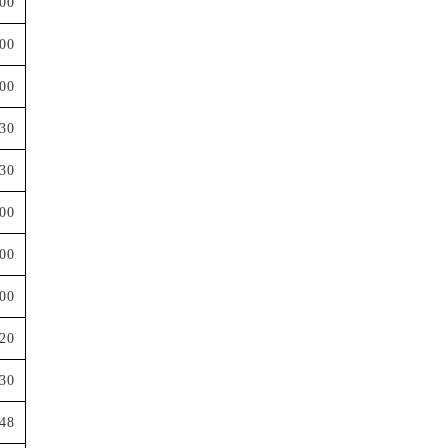
00
000
500
730
730
000
500
700
320
730
48