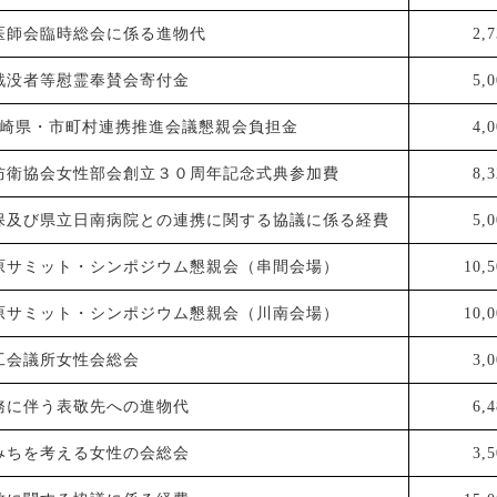
医師会臨時総会に係る進物代
2,
戦没者等慰霊奉賛会寄付金
5,
宮崎県・市町村連携推進会議懇親会負担金
4,
防衛協会女性部会創立３０周年記念式典参加費
8,
保及び県立日南病院との連携に関する協議に係る経費
5,
原サミット・シンポジウム懇親会（串間会場）
10,5
原サミット・シンポジウム懇親会（川南会場）
10,0
工会議所女性会総会
3,
務に伴う表敬先への進物代
6,
みちを考える女性の会総会
3,