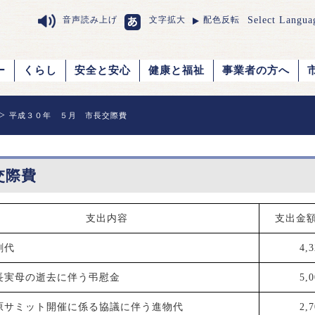
Select Langua
音声読み上げ
文字拡大
配色反転
ー
くらし
安全と安心
健康と福祉
事業者の方へ
>
平成３０年 ５月 市長交際費
交際費
支出内容
支出金
刺代
4,
長実母の逝去に伴う弔慰金
5,
原サミット開催に係る協議に伴う進物代
2,