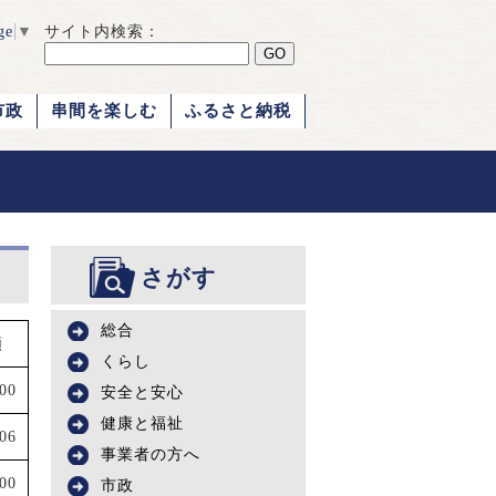
ge
▼
サイト内検索：
市政
串間を楽しむ
ふるさと納税
さがす
総合
額
くらし
000
安全と安心
健康と福祉
106
事業者の方へ
000
市政