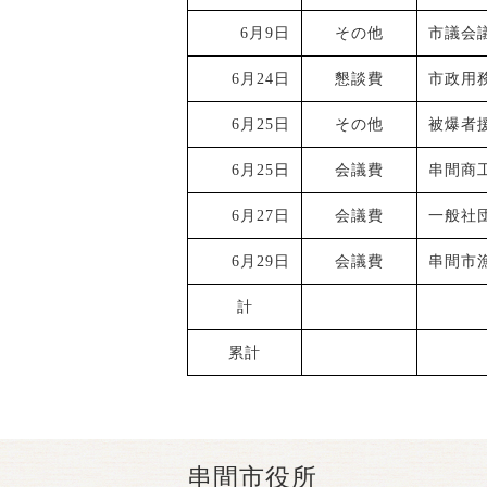
6月9日
その他
市議会
6月24日
懇談費
市政用
6月25日
その他
被爆者
6月25日
会議費
串間商
6月27日
会議費
一般社
6月29日
会議費
串間市
計
累計
串間市役所