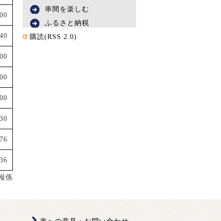
串間を楽しむ
00
ふるさと納税
240
購読(RSS 2.0)
000
000
000
730
76
36
報係