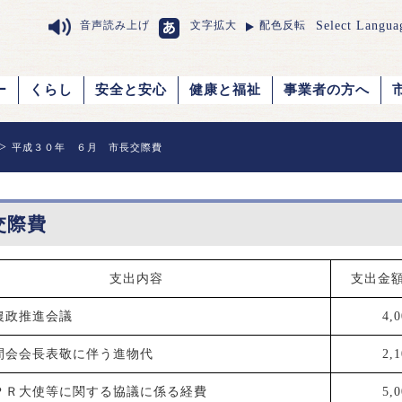
Select Langua
音声読み上げ
文字拡大
配色反転
ー
くらし
安全と安心
健康と福祉
事業者の方へ
>
平成３０年 ６月 市長交際費
交際費
支出内容
支出金
農政推進会議
4,
間会会長表敬に伴う進物代
2,
ＰＲ大使等に関する協議に係る経費
5,