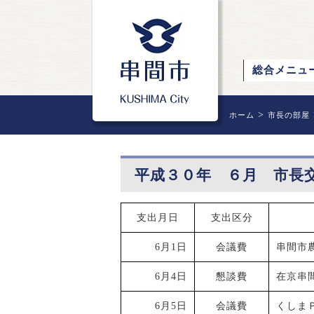
総合メニュ
>
ホーム
市長の部屋
平成３０年 ６月 市長
支出月日
支出区分
6月1日
会議費
串間市
6月4日
懇談費
在京串
6月5日
会議費
くしま