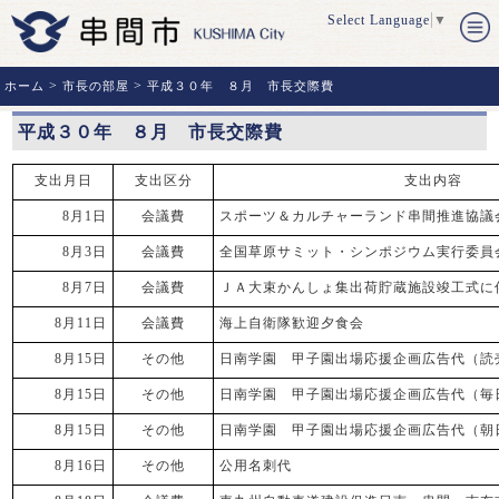
Select Language
▼
>
>
ホーム
市長の部屋
平成３０年 ８月 市長交際費
平成３０年 ８月 市長交際費
支出月日
支出区分
支出内容
8月1日
会議費
スポーツ＆カルチャーランド串間推進協議
8月3日
会議費
全国草原サミット・シンポジウム実行委員
8月7日
会議費
ＪＡ大束かんしょ集出荷貯蔵施設竣工式に
8月11日
会議費
海上自衛隊歓迎夕食会
8月15日
その他
日南学園 甲子園出場応援企画広告代（読
8月15日
その他
日南学園 甲子園出場応援企画広告代（毎
8月15日
その他
日南学園 甲子園出場応援企画広告代（朝
8月16日
その他
公用名刺代