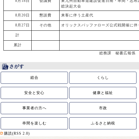
8月18日
会議費
東九州自動車道建設促進日南・串間・志布
総決起大会
8月20日
懇談費
来客に伴う土産代
8月27日
その他
オリックスバッファローズ公式戦開催に伴
計
累計
総務課 秘書広報係
さがす
総合
くらし
安全と安心
健康と福祉
事業者の方へ
市政
串間を楽しむ
ふるさと納税
購読(RSS 2.0)