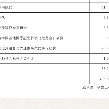
刺用紙代
11,
刺代
8,
穗氏歓迎会負担金
3,
自衛隊基地開庁記念行事（観月会）会費
3,
業信用組合との連携事業に伴う経費
25,9
まわり会勉強会負担金
1,
66,2
453,8
総務課 秘書広