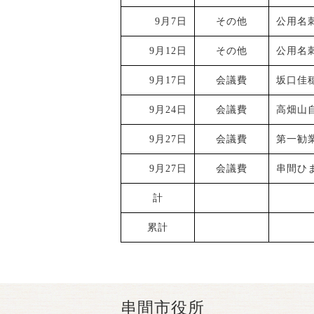
9月7日
その他
公用名
9月12日
その他
公用名
9月17日
会議費
坂口佳
9月24日
会議費
高畑山
9月27日
会議費
第一勧
9月27日
会議費
串間ひ
計
累計
串間市役所