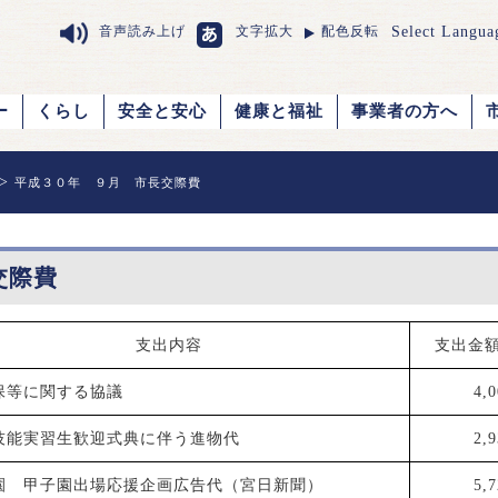
Select Langua
音声読み上げ
文字拡大
配色反転
ー
くらし
安全と安心
健康と福祉
事業者の方へ
>
平成３０年 ９月 市長交際費
交際費
支出内容
支出金
保等に関する協議
4,
技能実習生歓迎式典に伴う進物代
2,
園 甲子園出場応援企画広告代（宮日新聞）
5,