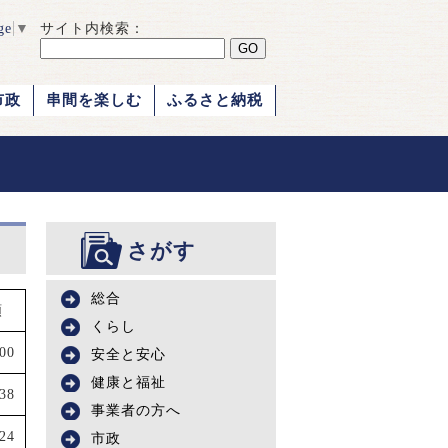
ge
▼
サイト内検索：
市政
串間を楽しむ
ふるさと納税
さがす
総合
額
くらし
000
安全と安心
健康と福祉
938
事業者の方へ
724
市政