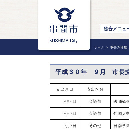
総合メニュ
>
ホーム
市長の部屋
平成３０年 ９月 市長
支出月日
支出区分
9月6日
会議費
医師確
9月7日
会議費
外国人
9月7日
その他
日南学