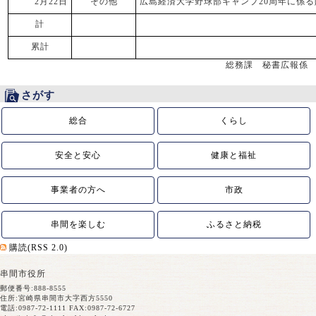
2月22日
その他
広島経済大学野球部キャンプ20周年に係る
計
累計
総務課 秘書広報係
さがす
総合
くらし
安全と安心
健康と福祉
事業者の方へ
市政
串間を楽しむ
ふるさと納税
購読(RSS 2.0)
串間市役所
郵便番号:888-8555
住所:宮崎県串間市大字西方5550
電話:0987-72-1111 FAX:0987-72-6727