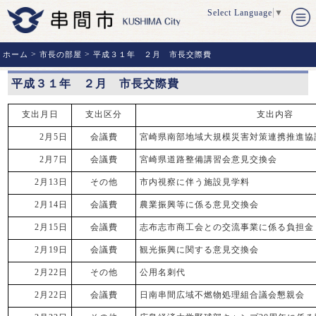
Select Language
▼
>
>
ホーム
市長の部屋
平成３１年 ２月 市長交際費
平成３１年 ２月 市長交際費
支出月日
支出区分
支出内容
2月5日
会議費
宮崎県南部地域大規模災害対策連携推進協
2月7日
会議費
宮崎県道路整備講習会意見交換会
2月13日
その他
市内視察に伴う施設見学料
2月14日
会議費
農業振興等に係る意見交換会
2月15日
会議費
志布志市商工会との交流事業に係る負担金
2月19日
会議費
観光振興に関する意見交換会
2月22日
その他
公用名刺代
2月22日
会議費
日南串間広域不燃物処理組合議会懇親会