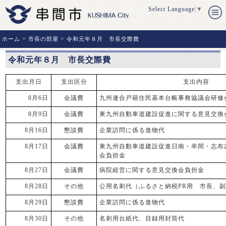
Select Language
▼
>
>
ホーム
市長の部屋
令和元年８月 市長交際費
令和元年８月 市長交際費
支出月日
支出区分
支出内容
8月6日
会議費
九州連合戸籍住民基本台帳事務協議会研修
8月9日
会議費
東九州自動車道建設促進に関する意見交換
8月16日
懇談費
企業訪問に係る進物代
8月17日
会議費
東九州自動車道建設促進日南・串間・志布
会負担金
8月27日
会議費
病院経営に関する意見交換会負担金
8月28日
その他
公用名刺代（ふるさと納税PR用 市長、
8月29日
懇談費
企業訪問に係る進物代
8月30日
その他
名刺用台紙代、目録用封筒代