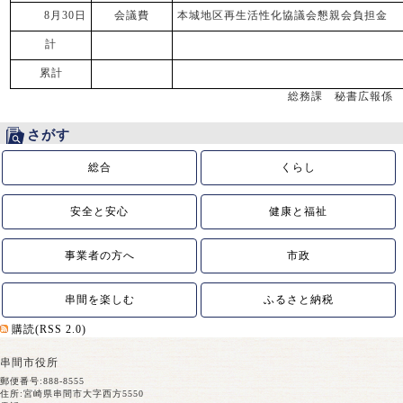
8月30日
会議費
本城地区再生活性化協議会懇親会負担金
計
累計
総務課 秘書広報係
さがす
総合
くらし
安全と安心
健康と福祉
事業者の方へ
市政
串間を楽しむ
ふるさと納税
購読(RSS 2.0)
串間市役所
郵便番号:888-8555
住所:宮崎県串間市大字西方5550