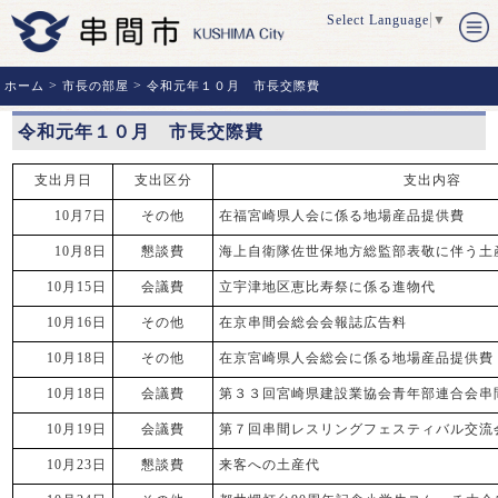
Select Language
▼
>
>
ホーム
市長の部屋
令和元年１０月 市長交際費
令和元年１０月 市長交際費
支出月日
支出区分
支出内容
10月7日
その他
在福宮崎県人会に係る地場産品提供費
10月8日
懇談費
海上自衛隊佐世保地方総監部表敬に伴う土
10月15日
会議費
立宇津地区恵比寿祭に係る進物代
10月16日
その他
在京串間会総会会報誌広告料
10月18日
その他
在京宮崎県人会総会に係る地場産品提供費
10月18日
会議費
第３３回宮崎県建設業協会青年部連合会串
10月19日
会議費
第７回串間レスリングフェスティバル交流
10月23日
懇談費
来客への土産代