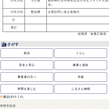
10月24日
その他
都井岬灯台90周年記念小学生スケッチ大
等）
10月29日
懇談費
企業訪問に係る進物代
計
累計
総務課 秘書広報係
さがす
総合
くらし
安全と安心
健康と福祉
事業者の方へ
市政
串間を楽しむ
ふるさと納税
購読(RSS 2.0)
串間市役所