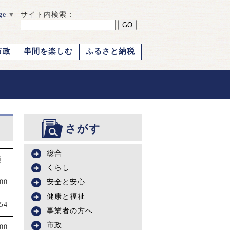
ge
▼
サイト内検索：
市政
串間を楽しむ
ふるさと納税
さがす
総合
額
くらし
000
安全と安心
健康と福祉
54
事業者の方へ
市政
400