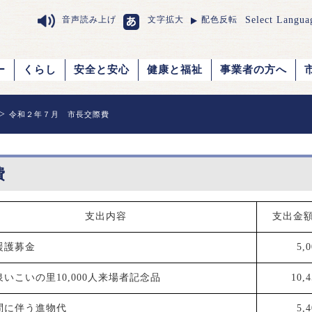
Select Langua
音声読み上げ
文字拡大
配色反転
ー
くらし
安全と安心
健康と福祉
事業者の方へ
>
令和２年７月 市長交際費
費
支出内容
支出金
援護募金
5,
いこいの里10,000人来場者記念品
10,4
問に伴う進物代
5,