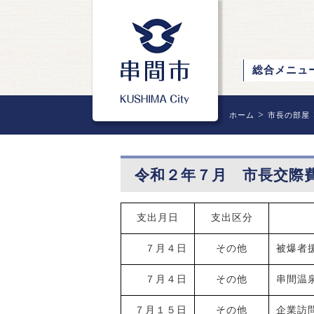
総合メニュ
>
ホーム
市長の部屋
令和２年７月 市長交際
支出月日
支出区分
７月４日
その他
被爆者
７月４日
その他
串間温泉
７月１５日
その他
企業訪