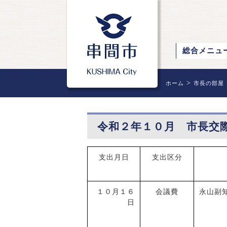
総合メニュ
>
ホーム
市長の部屋
令和２年１０月 市長交
支出月日
支出区分
１０月１６
会議費
永山副
日