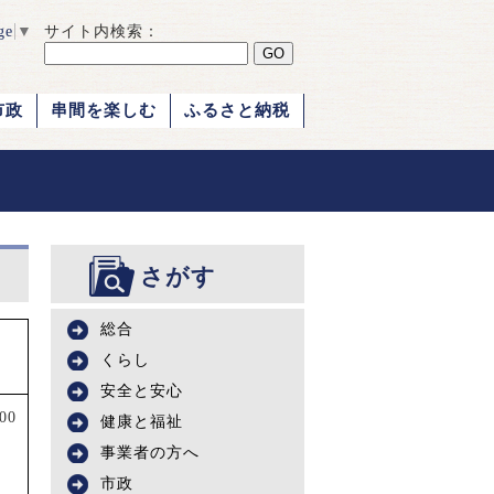
ge
▼
サイト内検索：
市政
串間を楽しむ
ふるさと納税
さがす
総合
額
くらし
安全と安心
000
健康と福祉
事業者の方へ
市政