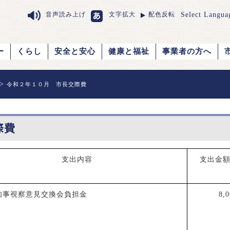
Select Langua
音声読み上げ
文字拡大
配色反転
ー
くらし
安全と安心
健康と福祉
事業者の方へ
>
令和２年１０月 市長交際費
際費
支出内容
支出金
知事視察意見交換会負担金
8,