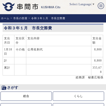
Select Language
▼
>
>
ホーム
市長の部屋
令和３年１月 市長交際費
令和３年１月 市長交際費
支出
支出区
支出内容
支出金
月日
分
額
1月18
その他
公用名刺代
8,800
日
計
8,800
累計
355,67
8
総務課 秘書広報係
さがす
総合
くらし