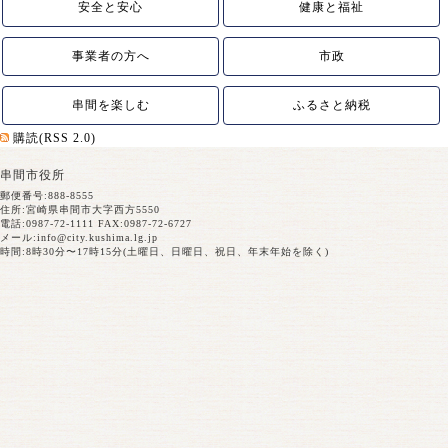
安全と安心
健康と福祉
事業者の方へ
市政
串間を楽しむ
ふるさと納税
購読(RSS 2.0)
串間市役所
郵便番号:888-8555
住所:宮崎県串間市大字西方5550
電話:0987-72-1111 FAX:0987-72-6727
メール:
info@city.kushima.lg.jp
時間:8時30分〜17時15分(土曜日、日曜日、祝日、年末年始を除く)