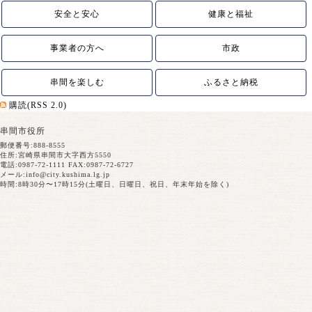
安全と安心
健康と福祉
事業者の方へ
市政
串間を楽しむ
ふるさと納税
購読(RSS 2.0)
串間市役所
郵便番号:888-8555
住所:宮崎県串間市大字西方5550
電話:0987-72-1111 FAX:0987-72-6727
メール:
info@city.kushima.lg.jp
時間:8時30分〜17時15分(土曜日、日曜日、祝日、年末年始を除く)