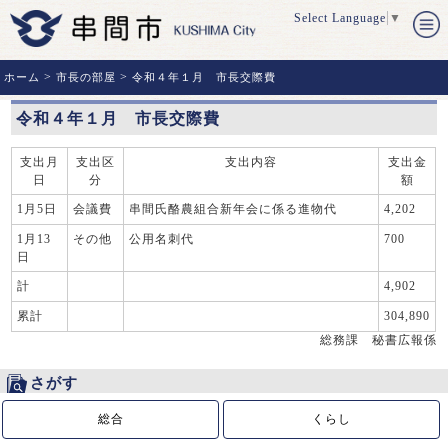
Select Language
▼
>
>
ホーム
市長の部屋
令和４年１月 市長交際費
令和４年１月 市長交際費
支出月
支出区
支出内容
支出金
日
分
額
1
月
5
日
会議費
串間氏酪農組合新年会に係る進物代
4,202
1
月13
その他
公用名刺代
700
日
計
4,902
累計
304,890
総務課 秘書広報係
さがす
総合
くらし